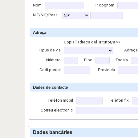
Nom
1r cognom
NIF/NIE/Pass.
Adreça
Copia l'adreça del 1r tutor/a >>
Tipus de via
Adreça
Número
Bloc
Escala
Codi postal
Província
Dades de contacte
Telèfon mòbil
Telèfon fix
Correu electrònic
Dades bancàries