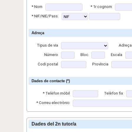
*
Nom
*
1r cognom
*
NIF/NIE/Pass.
Adreça
Tipus de via
Adreça
Número
Bloc
Escala
Codi postal
Província
Dades de contacte (*)
*
Telèfon mòbil
Telèfon fix
*
Correu electrònic
Dades del 2n tutor/a