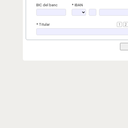
BIC del banc
*
IBAN
*
Titular