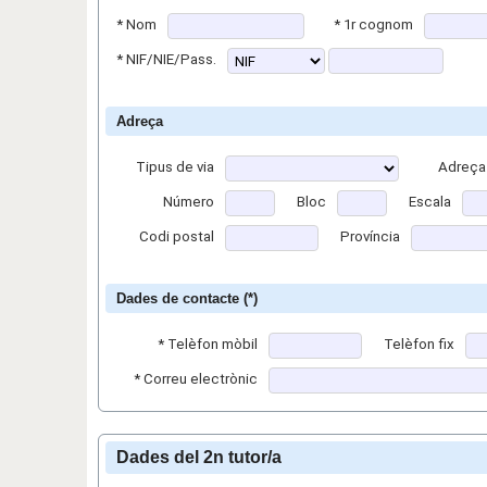
*
Nom
*
1r cognom
*
NIF/NIE/Pass.
Adreça
Tipus de via
Adreça
Número
Bloc
Escala
Codi postal
Província
Dades de contacte (*)
*
Telèfon mòbil
Telèfon fix
*
Correu electrònic
Dades del 2n tutor/a