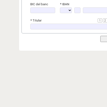
BIC del banc
*
IBAN
*
Titular