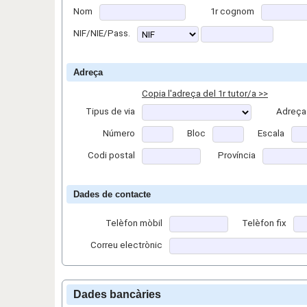
Nom
1r cognom
NIF/NIE/Pass.
Adreça
Copia l'adreça del 1r tutor/a >>
Tipus de via
Adreça
Número
Bloc
Escala
Codi postal
Província
Dades de contacte
Telèfon mòbil
Telèfon fix
Correu electrònic
Dades bancàries